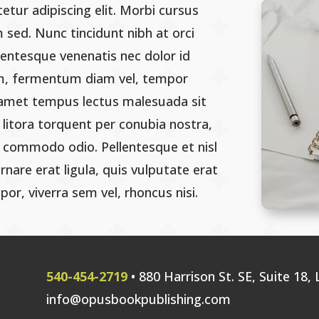
tur adipiscing elit. Morbi cursus
m sed. Nunc tincidunt nibh at orci
lentesque venenatis nec dolor id
m, fermentum diam vel, tempor
t amet tempus lectus malesuada sit
 litora torquent per conubia nostra,
l commodo odio. Pellentesque et nisl
nare erat ligula, quis vulputate erat
r, viverra sem vel, rhoncus nisi.
540-454-2719
• 880 Harrison St. SE, Suite 18,
info@opusbookpublishing.com