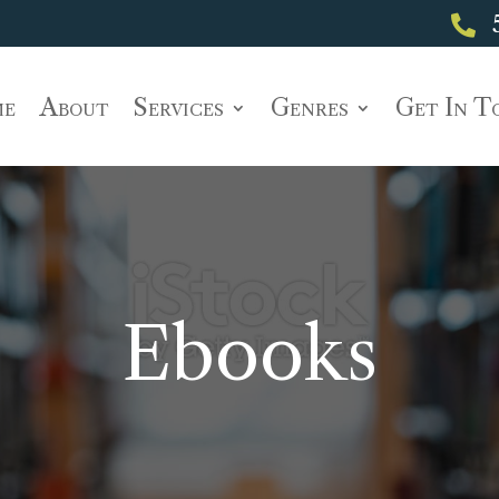

e
About
Services
Genres
Get In T
Ebooks