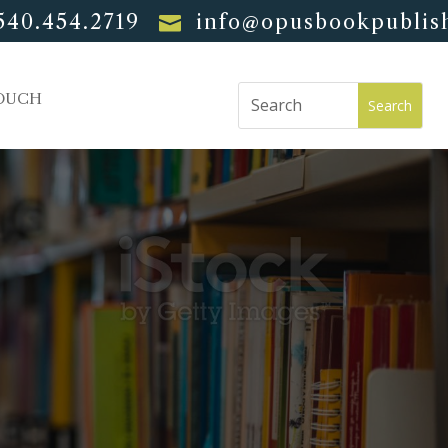
540.454.2719
info@opusbookpublis

ouch